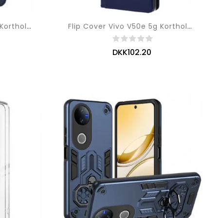
Flip Cover Vivo V50e 5g Kortholder
Flip Cover Vivo V50e 5g Kortholder Og Spejl
DKK102.20