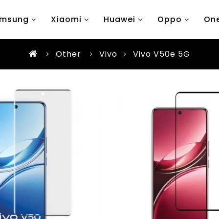
msung
Xiaomi
Huawei
Oppo
One
Other
Vivo
Vivo V50e 5G