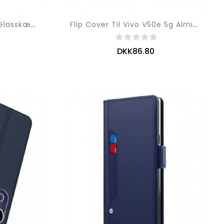
Fulddækkende Hærdet Glasskærmbeskytter Til Vivo V50 5g / V50e 5g
Flip Cover Til Vivo V50e 5g Almindeligt Kunstlæder Med Snor
DKK86.80