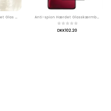
Beskyttende Linse Hærdet Glas Til Vivo V50e 5g
Anti-spion Hærdet Glasskærmbeskytter Til Vivo V50 5g / V50e 5g
DKK102.20