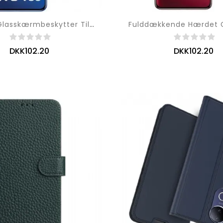
Hærdet Glasskærmbeskytter Til Vivo V50 5g / V50e 5g (borderless Version)
DKK102.20
DKK102.20