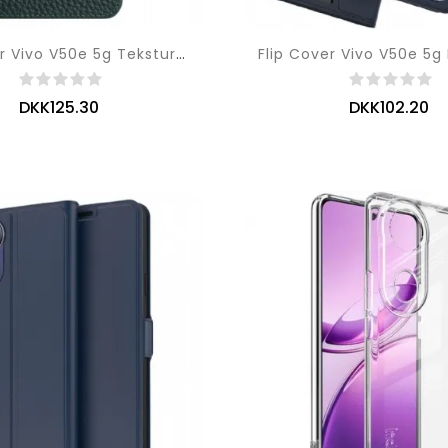
Flip Cover Vivo V50e 5g Tekstureret Læder
DKK125.30
DKK102.20