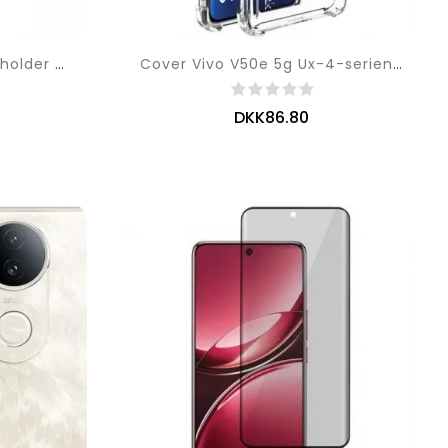
Cover Vivo V50e 5g Kortholder Og Snor
Cover Vivo V50e 5g Ux-4-serien Imak
DKK86.80