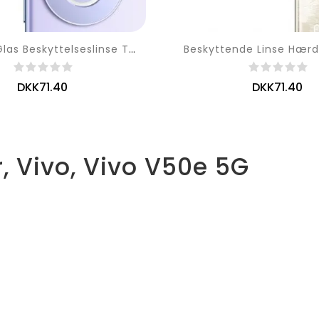
Hærdet Glas Beskyttelseslinse Til Vivo V50 5g / V50e 5g 9 Sort0
DKK71.40
DKK71.40
, Vivo, Vivo V50e 5G