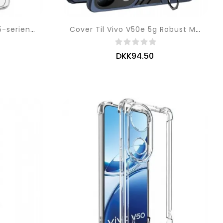
Cover Vivo V50e 5g Ux-5-serien Imak
Cover Til Vivo V50e 5g Robust Med Stativ
DKK94.50